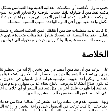
تجنب تناول الأطعمة أو المكملات الغذائية الغنية بهذا الفيتامين بشك
مكملًا لفيتامين أ، فتناوله دائمًا حسب التوصية ولا تتجاوز الجرعة ال
أن مكملات فيتامين أ تعتبر أيضًا من الأمور التي يجب مراعاتها حيث لا 
مكمل واحد لفيتامين أ في المرة الواحدة بسبب السمية المحتملة.
إذا كانت لديك متطلبات فيتامين أ تقلقك، فمن الحكمة استشارة طبيبك 
لتقليل احتمالية السمية. قد ينصحك بتناول فيتامينات متعددة تحتوي 
أ أو يصف لك أطعمة غنية بالبيتا كاروتين حيث يتم تحويله إلى فيتامين أ
الخلاصة
على الرغم من أن فيتامين أ مفيد في نمو الشعر، إلا أنه من الخطير تنا
يؤدي إلى تساقط الشعر والعديد من الاضطرابات الأخرى. يتمتع فيتامين أ
باعتدال، ولكن أحد العيوب الرئيسية هو أنه قابل للذوبان في الدهون، مم
قد يكون ضارًا أيضًا، لذلك يوصى باتباع نظام غذائي متوازن وعدم تناو
الغذائية. إذا ظهرت عليك أعراض مثل تساقط الشعر أو أي علامات أخ
أ في الجسم، فمن المستحسن طلب المشورة الطبية.
ولهذا السبب، نقدم في عيادة زراعة الشعر في أنطاليا عددًا من خدمات
احتياجاتك. إذا كنت ترغب في الحصول على زراعة الشعر أو زراعة الل
لاستعادة الشعر، فلا تتردد في الاتصال بنا. تواصل معنا اليوم لتحديد