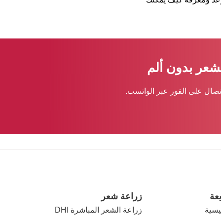
لشعر بدون ألم
تصال على الفور عبر الواتسب.
عة
زراعة شعر
يسية
زراعة الشعر المباشرة DHI