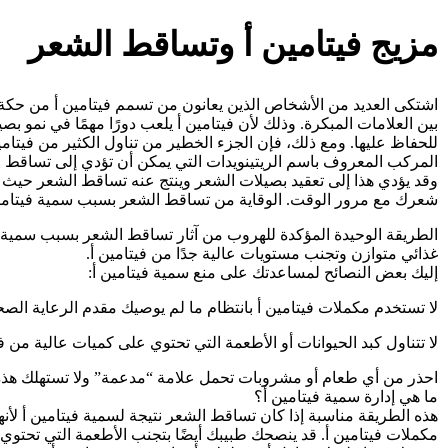
مزيج فيتامين أ وتساقط الشعر
اشتكى العديد من الأشخاص الذين يعانون من تسمم فيتامين أ من حكة
بين العلامات المبكرة. وذلك لأن فيتامين أ يلعب دورًا مهمًا في نمو بص
للحفاظ عليها. ومع ذلك، فإن الجزء الخطير من تناول الكثير من فيتامين
المركب المعروف باسم الريتينويدات التي يمكن أن تؤدي إلى تساقط 
وقد يؤدي هذا إلى تعقيد بصيلات الشعر وينتج عنه تساقط الشعر حيث
شعرك مع مرور الوقت. الوقاية من تساقط الشعر بسبب سمية فيتامي
الطريقة الوحيدة المؤكدة للهروب من آثار تساقط الشعر بسبب سمية في
غذائي متوازن وتجنب مستويات عالية جدًا من فيتامين أ.
إليك بعض النصائح لمساعدتك على منع سمية فيتامين أ:
لا تستخدم مكملات فيتامين أ بانتظام ما لم يوصيك مقدم الرعاية الصح
لا تتناول كبد الحيوانات أو الأطعمة التي تحتوي على كميات عالية من في
احذر من أي طعام أو مشروبات تحمل علامة “مدعمة” ولا تستهلك هذه 
ما هي إدارة سمية فيتامين أ؟
هذه الطريقة مناسبة إذا كان تساقط الشعر نتيجة لسمية فيتامين أ لأ
مكملات فيتامين أ. قد ينصحك طبيبك أيضًا بتجنب الأطعمة التي تحتوي 