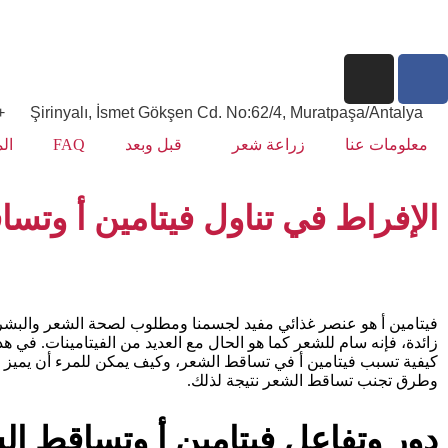
) 125 99 40
Şirinyalı, İsmet Gökşen Cd. No:62/4, Muratpaşa/Antalya
معلومات عنا
زراعة شعر
قبل وبعد
FAQ
ال
الإفراط في تناول فيتامين أ وتس
فيتامين أ هو عنصر غذائي مفيد لجسمنا ومطلوب لصحة الشعر والبشرة
زائدة، فإنه سام للشعر كما هو الحال مع العديد من الفيتامينات. في 
كيفية تسبب فيتامين أ في تساقط الشعر، وكيف يمكن للمرء أن يميز بين
وطرق تجنب تساقط الشعر نتيجة لذلك.
دور وتفاعل فيتامين أ وتساقط ال