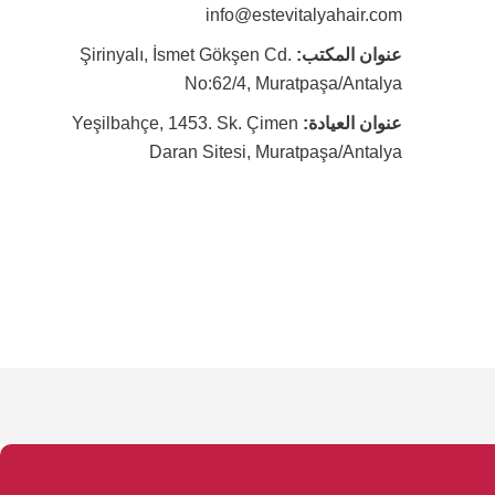
info@estevitalyahair.com
عنوان المكتب:
Şirinyalı, İsmet Gökşen Cd.
No:62/4, Muratpaşa/Antalya
عنوان العيادة:
Yeşilbahçe, 1453. Sk. Çimen
Daran Sitesi, Muratpaşa/Antalya