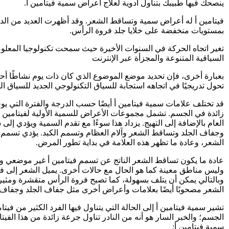
ينصحك فيها طبيبك بتناول أدوية لعلاج أعراض سمية فيتامين أ.
فيتامين أ له أعراض سمية وتساقط الشعر. وقد أظهرت العديد من الدر
بمستويات منخفضة على خلايا جلد فروة الرأس.
تغير اتجاه الحركة في السنوات الأخيرة حيث سمحت تكنولوجيا المعلوم
السياقية المتنوعة والمجزأة عبر الإنترنت
بعبارة أخرى، فإن تحديد موضع الموضوع الذي كان ذات يوم نشاطًا أحا
تحول تدريجيًا في اتجاهه استجابة للسياق التكنولوجي الجديد للسياق ا
قد تختلف علامات سمية فيتامين أ أيضًا حسب الدرجة والفترة التي يوجد
زائدة في الجسم. تشمل مجموعات الأعراض للسمية الأولية لفيتامين أ 
العام بالإضافة إلى التهيج. يزداد هذا سوءًا مع تقدم السمية ويؤدي إ
وجفاف الجلد وتساقط الشعر وآلام العظام وتسمم الكبد. يؤدي تسمم ف
الشعر، وعادة ما تظهر هذه العلامة في بداية تطور المرض.
عادة ما يكون تساقط الشعر الناتج عن تسمم فيتامين أ غير موضعي و
وليس مناطق معينة كما هو الحال مع حالات أخرى. يميل الشعر إلى ف
وبالتالي يمكن أن يتلف بسهولة، كما تصبح فروة الرأس متقشرة ومثير
الشعر مصحوبًا أيضًا بعلامات وأعراض أخرى مثل جفاف الجلد وجفاف ا
تشير سمية فيتامين أ إلى الحالة التي يتناول فيها الفرد الكثير من فيت
الجسم؛ والخبر السار هو أنه من النادر تناول جرعة زائدة من هذا الفي
سمية فيتامين أ: