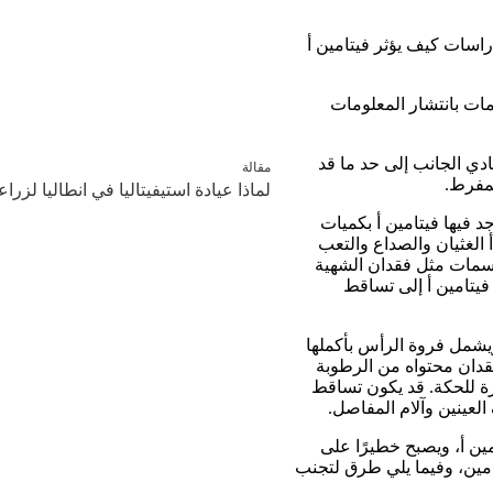
اسات كيف يؤثر فيتامين أ
ات بانتشار المعلومات
دي الجانب إلى حد ما قد
مقالة
لمفرط.
لماذا عيادة استيفيتاليا في انطاليا لزرا
 فيها فيتامين أ بكميات
الغثيان والصداع والتعب
لى سمات مثل فقدان الشهية
يتامين أ إلى تساقط
يشمل فروة الرأس بأكملها
قدان محتواه من الرطوبة
ة للحكة. قد يكون تساقط
لعينين وآلام المفاصل.
امين أ، ويصبح خطيرًا على
تامين، وفيما يلي طرق لتجنب