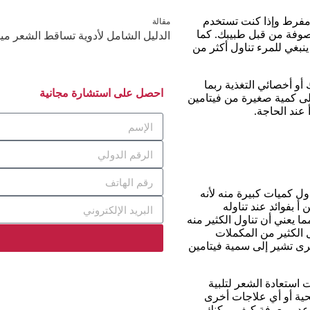
ل مفرط وإذا كنت تستخدم
مقالة
موصوفة من قبل طبيبك. كما
الدليل الشامل لأدوية تساقط الشعر مي
ينبغي للمرء تناول أكثر من
أو أخصائي التغذية ربما
احصل على استشارة مجانية
على كمية صغيرة من فيتامين
 عند الحاجة.
ول كميات كبيرة منه لأنه
 بفوائد عند تناوله
ا يعني أن تناول الكثير منه
ل الكثير من المكملات
رى تشير إلى سمية فيتامين
 استعادة الشعر لتلبية
حية أو أي علاجات أخرى
 موعد ومعرفة كيف يمكنك