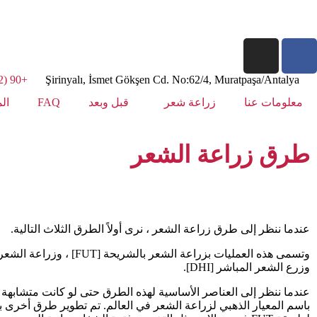
+90 (542) 125 99 40
Şirinyalı, İsmet Gökşen Cd. No:62/4, Muratpaşa/Antalya
معلومات عنا
زراعة شعر
قبل وبعد
FAQ
ال
طرق زراعة الشعر
عندما ننظر إلى طرق زراعة الشعر ، نرى أولاً الطرق الثلاث التالية.
وزرع الشعر المباشر [DHI].
باسم المعيار الذهبي لزراعة الشعر في العالم. تم تطوير طرق أخرى بن