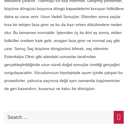
dikkatlice çıkarılır. Travmayı En Aza İndirmek: Gelişmiş yöntemler,
büyüme döngüsü boyunca döngü kapasitelerini koruyan foliküllere
daha az zarar verir. Uzun Vadeli Sonuçlar: Ekimden sonra saçlar
kısa bir telojen faza girer ve bu da bazı erken dökülmelere neden
olur. Bu tamamen normaldir. İşlemden üç ila dört ay sonra, ekilen
foliküller üretken hale gelir, anagen faza girer ve normal saç gibi
uzar. Sonuç Saç büyüme döngüsünü bilmek, saç ekiminin
Estevitalya Clinic gibi alandaki uzmanlar tarafından
gerçekleştirildiğinde uzun süreli doğal sonuçlar ürettiği gerçeğini
vurgulayacaktır. Vücudunuzun biyolojisiyle uyum içinde çalışan bu
prosedürler, yalnızca saçınıza değil aynı zamanda özgüveninize
de geri kazandırır; kusursuz ve kalıcı bir dönüşüm.