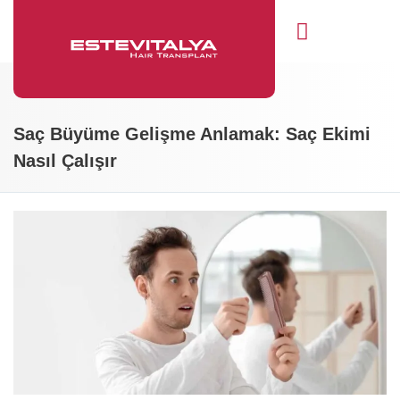
Saç Ekimi
Öncesi Sonrası
Saç Büyüme Gelişme Anlamak: Saç Ekimi
Nasıl Çalışır