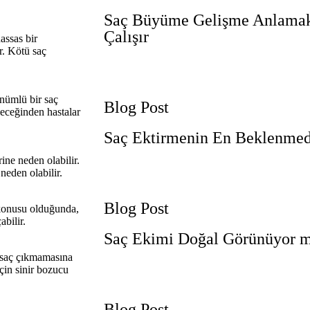
Saç Büyüme Gelişme Anlamak
Çalışır
assas bir
r. Kötü saç
nümlü bir saç
Blog Post
leceğinden hastalar
Saç Ektirmenin En Beklenmed
ine neden olabilir.
neden olabilir.
Blog Post
z konusu olduğunda,
bilir.
Saç Ekimi Doğal Görünüyor 
ç saç çıkmamasına
çin sinir bozucu
Blog Post