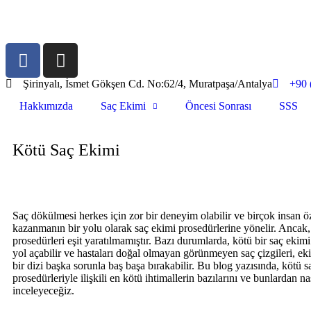
Şirinyalı, İsmet Gökşen Cd. No:62/4, Muratpaşa/Antalya
+90 
Hakkımızda
Saç Ekimi
Öncesi Sonrası
SSS
Kötü Saç Ekimi
Saç dökülmesi herkes için zor bir deneyim olabilir ve birçok insan ö
kazanmanın bir yolu olarak saç ekimi prosedürlerine yönelir. Ancak
prosedürleri eşit yaratılmamıştır. Bazı durumlarda, kötü bir saç ekimi
yol açabilir ve hastaları doğal olmayan görünmeyen saç çizgileri, eki
bir dizi başka sorunla baş başa bırakabilir. Bu blog yazısında, kötü s
prosedürleriyle ilişkili en kötü ihtimallerin bazılarını ve bunlardan n
inceleyeceğiz.