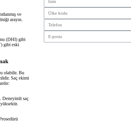
nıtlanmış ve
iniği arayın.
nu (DHI) gibi
) gibi eski
Gönder
amak
u olabilir. Bu
lidir. Saç ekimi
rdır:
n. Deneyimli saç
yüksektir.
 Prosedürü