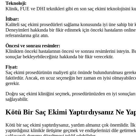
Teknoloji:
Klinik, FUE ve DHI teknikleri gibi en son saç ekimi teknolojisini ku
İtibar:
Kaliteli saç ekimi prosedürleri sağlama konusunda iyi üne sahip bir k
Deneyimleri hakkında bir fikir edinmek için önceki hastaların onlin
referanslarına göz atın.
Öncesi ve sonrası resimler:
Klinikten önceki hastalarının öncesi ve sonrası resimlerini isteyin. Bu
sonuçlar bekleyebileceğiniz hakkında bir fikir verecektir.
Fiyat:
Saç ekimi prosedürünün maliyeti göz önünde bulundurulması gereke
faktördür. Ancak, en ucuz seçeneğin her zaman en iyisi olmayabil
gerekir.
Doğru saç ekimi kliniğini seçmek, prosedürünüzden en iyi sonuçları
sağlayabilir.
Kötü Bir Saç Ekimi Yaptırdıysanız Ne Ya
Kötü bir saç ekimi yaptırdıysanız, yardım almanız çok önemlidir. İlk
yaptırdığınız klinikle iletişime geçmek ve endişelerinizi dile getirmek
sağlayarak durumu düzeltmeyi teklif edebilirler.