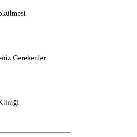
Dökülmesi
eniz Gerekenler
Kliniği