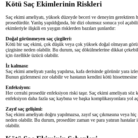
Kötü Saç Ekimlerinin Riskleri
Saç ekimi ameliyatı, yüksek düzeyde beceri ve deneyim gerektiren h
prosedürdür. Yanlış yapıldığında, bir dizi olumsuz sonuca yol açabili
ekimleriyle ilişkili en yaygın risklerden bazıları şunlardır:
Doğal görünmeyen saç çizgileri:
Kötü bir saç ekimi, çok düşük veya çok yüksek doğal olmayan görü
çizgisine neden olabilir. Bu durum, saç dökülmelerine dikkat çekebi
için özellikle üzücü olabilir.
İz kalması:
Saç ekimi ameliyatı yanlış yapılırsa, kafa derisinde görünür yara izler
Bunun gizlenmesi zor olabilir ve hastanın kendini kötü hissetmesine 
Enfeksiyon:
Her cerrahi prosedür enfeksiyon riski taşır. Saç ekimi ameliyatı sö
enfeksiyon daha fazla saç kaybına ve başka komplikasyonlara yol aça
Zayıf saç gelişimi:
Saç ekimi ameliyatı doğru yapılmazsa, zayıf saç çıkmasına veya hi
neden olabilir. Bu durum, prosedüre zaman ve para yatıran hastalar i
olabilir.