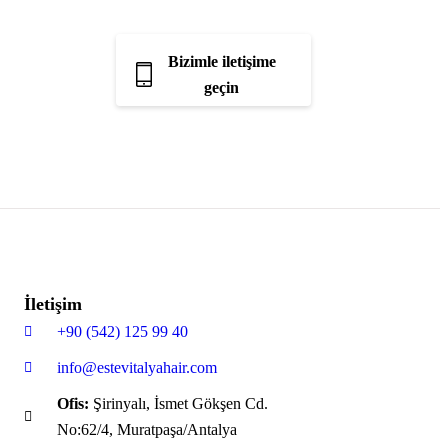
Bizimle iletişime
geçin
niz.
İletişim
+90 (542) 125 99 40
info@estevitalyahair.com
Ofis:
Şirinyalı, İsmet Gökşen Cd.
No:62/4, Muratpaşa/Antalya