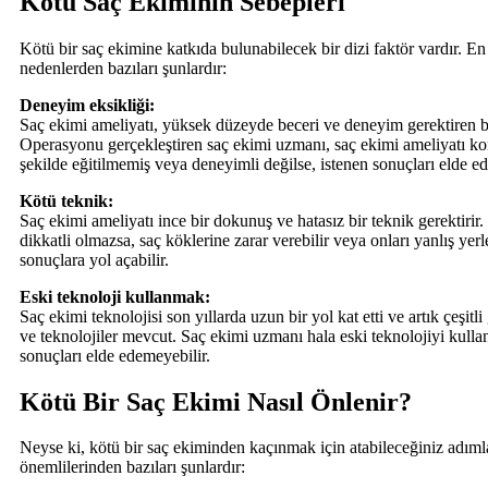
Kötü Saç Ekiminin Sebepleri
Kötü bir saç ekimine katkıda bulunabilecek bir dizi faktör vardır. E
nedenlerden bazıları şunlardır:
Deneyim eksikliği:
Saç ekimi ameliyatı, yüksek düzeyde beceri ve deneyim gerektiren b
Operasyonu gerçekleştiren saç ekimi uzmanı, saç ekimi ameliyatı 
şekilde eğitilmemiş veya deneyimli değilse, istenen sonuçları elde e
Kötü teknik:
Saç ekimi ameliyatı ince bir dokunuş ve hatasız bir teknik gerektirir
dikkatli olmazsa, saç köklerine zarar verebilir veya onları yanlış yerl
sonuçlara yol açabilir.
Eski teknoloji kullanmak:
Saç ekimi teknolojisi son yıllarda uzun bir yol kat etti ve artık çeşitli
ve teknolojiler mevcut. Saç ekimi uzmanı hala eski teknolojiyi kullan
sonuçları elde edemeyebilir.
Kötü Bir Saç Ekimi Nasıl Önlenir?
Neyse ki, kötü bir saç ekiminden kaçınmak için atabileceğiniz adıml
önemlilerinden bazıları şunlardır: