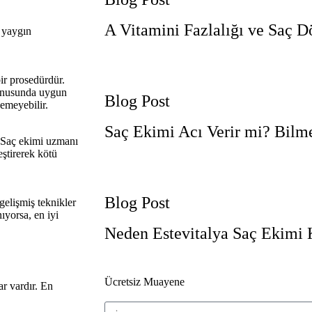
A Vitamini Fazlalığı ve Saç 
n yaygın
ir prosedürdür.
konusunda uygun
Blog Post
demeyebilir.
Saç Ekimi Acı Verir mi? Bilm
. Saç ekimi uzmanı
eştirerek kötü
Blog Post
 gelişmiş teknikler
ıyorsa, en iyi
Neden Estevitalya Saç Ekimi 
Ücretsiz Muayene
ar vardır. En