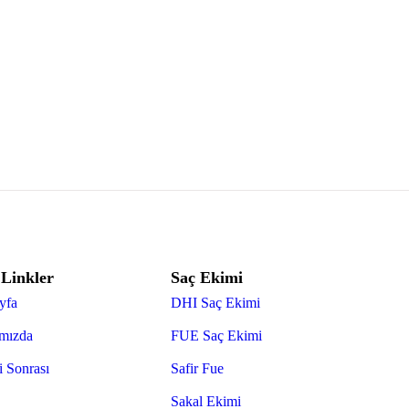
 İçin Hemen Başvurun
mcı olmak için bekliyor. Whatsapp üzerinden hemen iletişime geçebilirsi
 Linkler
Saç Ekimi
yfa
DHI Saç Ekimi
mızda
FUE Saç Ekimi
 Sonrası
Safir Fue
Sakal Ekimi