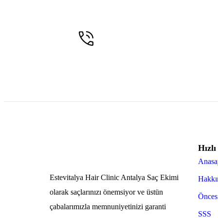
Ağrısız Saç Ekimi
Müşteri temsilcilerimiz size yardı
Hızlı
Anasa
Estevitalya Hair Clinic Antalya Saç Ekimi
Hakkı
olarak saçlarınızı önemsiyor ve üstün
Öncesi
çabalarımızla memnuniyetinizi garanti
SSS