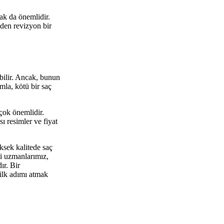
ak da önemlidir.
nden revizyon bir
bilir. Ancak, bunun
la, kötü bir saç
çok önemlidir.
ı resimler ve fiyat
ksek kalitede saç
i uzmanlarımız,
ır. Bir
ilk adımı atmak