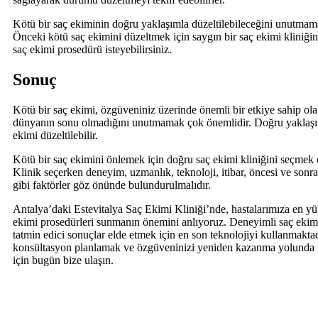
Kötü bir saç ekiminin doğru yaklaşımla düzeltilebileceğini unutmam
Önceki kötü saç ekimini düzeltmek için saygın bir saç ekimi kliniği
saç ekimi prosedürü isteyebilirsiniz.
Sonuç
Kötü bir saç ekimi, özgüveniniz üzerinde önemli bir etkiye sahip ola
dünyanın sonu olmadığını unutmamak çok önemlidir. Doğru yaklaşım
ekimi düzeltilebilir.
Kötü bir saç ekimini önlemek için doğru saç ekimi kliniğini seçmek 
Klinik seçerken deneyim, uzmanlık, teknoloji, itibar, öncesi ve sonras
gibi faktörler göz önünde bulundurulmalıdır.
Antalya’daki Estevitalya Saç Ekimi Kliniği’nde, hastalarımıza en yü
ekimi prosedürleri sunmanın önemini anlıyoruz. Deneyimli saç ekim
tatmin edici sonuçlar elde etmek için en son teknolojiyi kullanmaktad
konsültasyon planlamak ve özgüveninizi yeniden kazanma yolunda 
için bugün bize ulaşın.