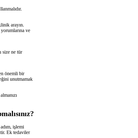
llanmalıdır.
linik arayın.
e yorumlarına ve
 size ne tür
n önemli bir
eceğini unutmamak
 almanızı
pmalısınız?
 adım, işlemi
tir. Ek tedaviler